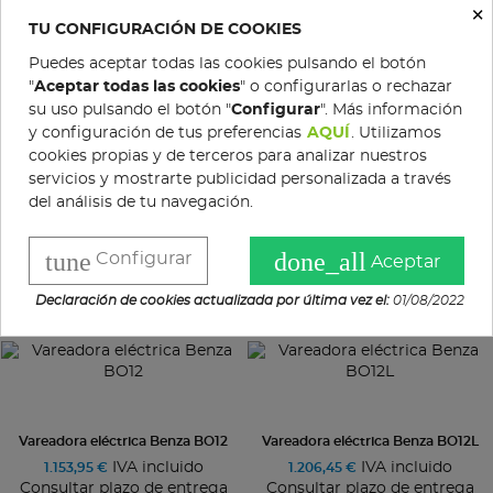
×
Consultar plazo de entrega
TU CONFIGURACIÓN DE COOKIES
Puedes aceptar todas las cookies pulsando el botón
"
Aceptar todas las cookies
" o configurarlas o rechazar
su uso pulsando el botón "
Configurar
". Más información
y configuración de tus preferencias
AQUÍ
. Utilizamos
cookies propias y de terceros para analizar nuestros
Vareadora eléctrica Benza BO10
servicios y mostrarte publicidad personalizada a través
IVA incluido Consultar
891,46 €
del análisis de tu navegación.
plazo de entrega
tune
done_all
Configurar
Aceptar
Declaración de cookies actualizada por última vez el:
01/08/2022
Vareadora eléctrica Benza BO12
Vareadora eléctrica Benza BO12L
IVA incluido
IVA incluido
1.153,95 €
1.206,45 €
Consultar plazo de entrega
Consultar plazo de entrega