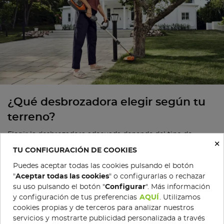
¿Qué desbrozadora elegir según tu
terreno?
Elegir la desbrozadora adecuada depende del tipo de
×
terreno y la vegetación que tengas que trabajar. En esta
TU CONFIGURACIÓN DE COOKIES
guía te explicamos los diferentes tipos de desbrozadoras y
Puedes aceptar todas las cookies pulsando el botón
"
Aceptar todas las cookies
" o configurarlas o rechazar
cómo saber cuál es la mejor opción para tu finca, para que
su uso pulsando el botón "
Configurar
". Más información
trabajes de forma más cómoda, eficiente y sin errores.
y configuración de tus preferencias
AQUÍ
. Utilizamos
Leer más
cookies propias y de terceros para analizar nuestros
servicios y mostrarte publicidad personalizada a través