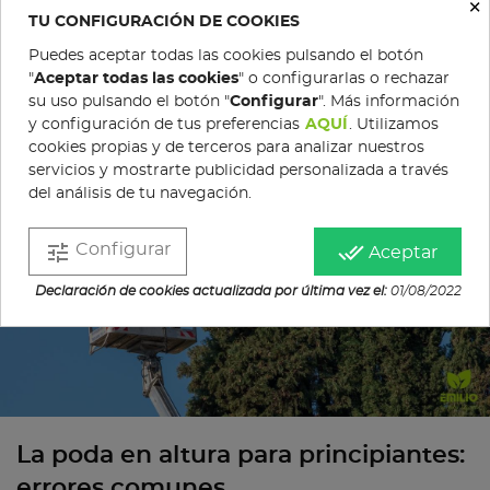
×
obra!
TU CONFIGURACIÓN DE COOKIES
Leer más
Puedes aceptar todas las cookies pulsando el botón
"
Aceptar todas las cookies
" o configurarlas o rechazar
su uso pulsando el botón "
Configurar
". Más información
25/01/2025
COMERCIAL AGRÍCOLA EMILIO
VISUALIZACIONES (609)
y configuración de tus preferencias
AQUÍ
. Utilizamos
cookies propias y de terceros para analizar nuestros
servicios y mostrarte publicidad personalizada a través
del análisis de tu navegación.
tune
done_all
Configurar
Aceptar
Declaración de cookies actualizada por última vez el:
01/08/2022
La poda en altura para principiantes:
errores comunes