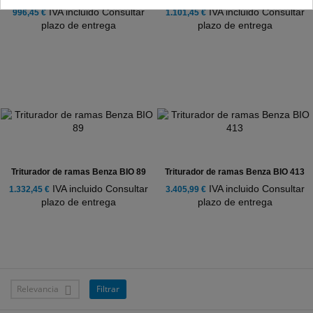
IVA incluido Consultar
IVA incluido Consultar
996,45 €
1.101,45 €
plazo de entrega
plazo de entrega
Triturador de ramas Benza BIO 89
Triturador de ramas Benza BIO 413
IVA incluido Consultar
IVA incluido Consultar
1.332,45 €
3.405,99 €
plazo de entrega
plazo de entrega
Relevancia
Filtrar
