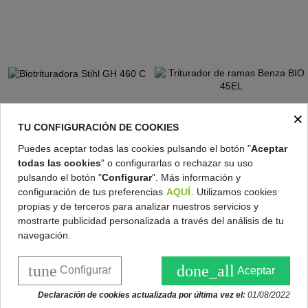
×
Biotrituradora Stihl GH 460 C
TU CONFIGURACIÓN DE COOKIES
Triturador de ramas Benza BIO 45EL
IVA incluido Consultar
208,95 €
Puedes aceptar todas las cookies pulsando el botón "
Aceptar
plazo de entrega
todas las cookies
" o configurarlas o rechazar su uso
pulsando el botón "
Configurar
". Más información y
configuración de tus preferencias
AQUÍ
. Utilizamos cookies
propias y de terceros para analizar nuestros servicios y
mostrarte publicidad personalizada a través del análisis de tu
navegación.
tune
done_all
Configurar
Aceptar
Declaración de cookies actualizada por última vez el:
01/08/2022
Triturador de ramas Benza BIO 40E
Triturador de ramas Benza BIO 45