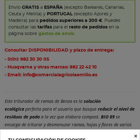
Envío
GRATIS
a
ESPAÑA
(excepto Baleares, Canarias,
Ceuta y Melilla) y
PORTUGAL
(excepto Azores y
Madeira) para
pedidos superiores a 200 €
. Puedes
consultar las
tarifas
para el
resto de pedidos
en la
página sobre
gastos de envío
.
Consultar DISPONIBILIDAD y plazo de entrega:
- Stihl:
982 30 30 05
- Husqvarna y otras marcas:
982 22 42 10
- Email:
info@comercialagricolaemilio.es
Este triturador de ramas de Benza es la
solución
ecológica
perfecta para el usuario que busque
reducir el nivel de
residuos de poda
a la vez que elabora compost.
BIO 89
se
encarga de triturar y desmenuzar ramas, hojas y flores de varios
tamaños (
Ø máximo 102 mm
).
×