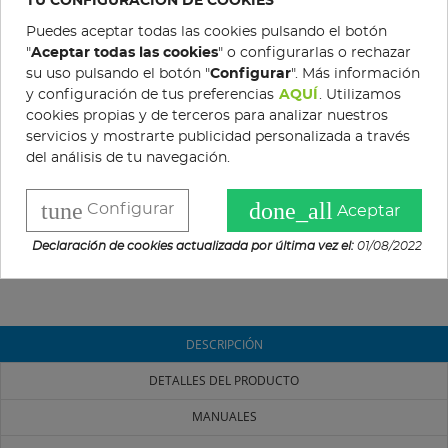
TU CONFIGURACIÓN DE COOKIES
Dotado con
motor R420 de 14HP
(389 cc), 3600 rpm y sistema de
Puedes aceptar todas las cookies pulsando el botón
corte compuesto por
2 cuchillas fijas, 10 flotantes y 10
"
Aceptar todas las cookies
" o configurarlas o rechazar
martillos.
su uso pulsando el botón "
Configurar
". Más información
y configuración de tus preferencias
AQUÍ
. Utilizamos
cookies propias y de terceros para analizar nuestros
Gratis en pedidos superiores a 200 €
servicios y mostrarte publicidad personalizada a través
del análisis de tu navegación.
Política de devoluciones
tune
done_all
Configurar
Aceptar
Condiciones de compra
Declaración de cookies actualizada por última vez el:
01/08/2022
DESCRIPCIÓN
DETALLES DEL PRODUCTO
MANUALES