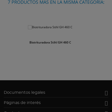
7 PRODUCTOS MÁS EN LA MISMA CATEGORÍA:
Triturador de ramas Benza BIO 413
3.405,99 €
IVA incluido Consultar plazo de entrega

Documentos legales

Páginas de interés