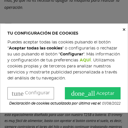
más, ya que no es necesario apagar la máquina para realizar la
operación.
Gratis en pedidos superiores a 200 €
×
TU CONFIGURACIÓN DE COOKIES
Política de devoluciones
Puedes aceptar todas las cookies pulsando el botón
"
Aceptar todas las cookies
" o configurarlas o rechazar
su uso pulsando el botón "
Configurar
". Más información
Condiciones de compra
y configuración de tus preferencias
AQUÍ
. Utilizamos
cookies propias y de terceros para analizar nuestros
servicios y mostrarte publicidad personalizada a través
del análisis de tu navegación.
DESCRIPCIÓN
tune
done_all
Configurar
Aceptar
DETALLES DEL PRODUCTO
Declaración de cookies actualizada por última vez el:
01/08/2022
Este trimmy puede rotar en dirección de las agujas del reloj y al contrario, y
está especialmente diseñado para usar con nuestro T25B a batería. El trimmy
es muy fácil de alimentar, basta con apretar el botón contra el suelo, es decir,
siempre controlarás el largo del hilo y podrás continuar trabajando mientras