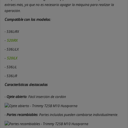
extraes más, ya que no es necesario apagar la máquina para realizar la
operación.
Compatible con los modelos:
- 536LiRX
-
520iRX
- 536LiLX
-
520iLX
- 536LiL
- 536LiR
Características destacadas
-
Ojete abierto
: Fácil inserción de cordón
-
Partes recambiables
: Partes incluidas pueden cambiarse individualmente.