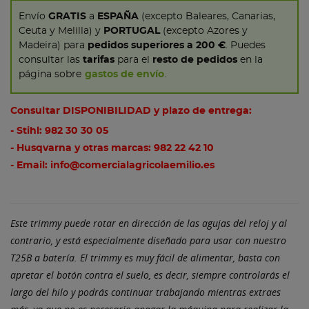
Envío
GRATIS
a
ESPAÑA
(excepto Baleares, Canarias,
Ceuta y Melilla) y
PORTUGAL
(excepto Azores y
Madeira) para
pedidos superiores a 200 €
. Puedes
consultar las
tarifas
para el
resto de pedidos
en la
página sobre
gastos de envío
.
Consultar DISPONIBILIDAD y plazo de entrega:
- Stihl:
982 30 30 05
- Husqvarna y otras marcas:
982 22 42 10
- Email:
info@comercialagricolaemilio.es
Este trimmy puede rotar en dirección de las agujas del reloj y al
contrario, y está especialmente diseñado para usar con nuestro
T25B a batería. El trimmy es muy fácil de alimentar, basta con
apretar el botón contra el suelo, es decir, siempre controlarás el
largo del hilo y podrás continuar trabajando mientras extraes