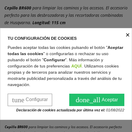
Cepillo BR600
para limpiar los caminos y los accesos. El accesorio
perfecto para las desbrozadoras y las recortadoras combinadas
de Husqvarna.
Longitud: 115 cm
×
TU CONFIGURACIÓN DE COOKIES
Gratis en pedidos superiores a 200 €
Puedes aceptar todas las cookies pulsando el botón "
Aceptar
todas las cookies
" o configurarlas o rechazar su uso
Política de devoluciones
pulsando el botón "
Configurar
". Más información y
configuración de tus preferencias
AQUÍ
. Utilizamos cookies
Condiciones de compra
propias y de terceros para analizar nuestros servicios y
mostrarte publicidad personalizada a través del análisis de tu
navegación.
tune
done_all
Configurar
Aceptar
DESCRIPCIÓN
Declaración de cookies actualizada por última vez el:
01/08/2022
DETALLES DEL PRODUCTO
Cepillo BR600
para limpiar los caminos y los accesos. El accesorio perfecto