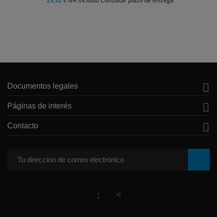
23,32 €
IVA incluido Consultar plazo de entrega

Documentos legales

Páginas de interés

Contacto