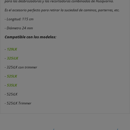
para las desbrozadoras y las recortadoras combinadas de Husqvarna.
Es el accesorio perfecto para retirar la suciedad de caminos, parterres, etc.
- Longitud: 115 cm
- Diámetro 24 mm
Compatible con los modelos:
-
129LK
-
325iLK
- 325iLK con trimmer
-
525LK
-
535LK
- 525iLK
- 525iLK Trimmer