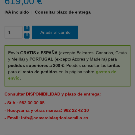
619,00 €
IVA incluido
| Consultar plazo de entrega
Añadir al carrito
Envío
GRATIS
a
ESPAÑA
(excepto Baleares, Canarias, Ceuta
y Melilla) y
PORTUGAL
(excepto Azores y Madeira) para
pedidos superiores a 200 €
. Puedes consultar las
tarifas
para el
resto de pedidos
en la página sobre
gastos de
envío
.
Consultar DISPONIBILIDAD y plazo de entrega:
- Stihl:
982 30 30 05
- Husqvarna y otras marcas:
982 22 42 10
- Email:
info@comercialagricolaemilio.es