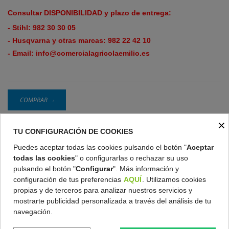
Consultar DISPONIBILIDAD y plazo de entrega:
- Stihl:
982 30 30 05
- Husqvarna y otras marcas:
982 22 42 10
- Email:
info@comercialagricolaemilio.es
COMPRAR
×
TU CONFIGURACIÓN DE COOKIES
Gratis en pedidos superiores a 200 €
Puedes aceptar todas las cookies pulsando el botón "
Aceptar
todas las cookies
" o configurarlas o rechazar su uso
Política de devoluciones
pulsando el botón "
Configurar
". Más información y
configuración de tus preferencias
AQUÍ
. Utilizamos cookies
propias y de terceros para analizar nuestros servicios y
Condiciones de compra
mostrarte publicidad personalizada a través del análisis de tu
navegación.