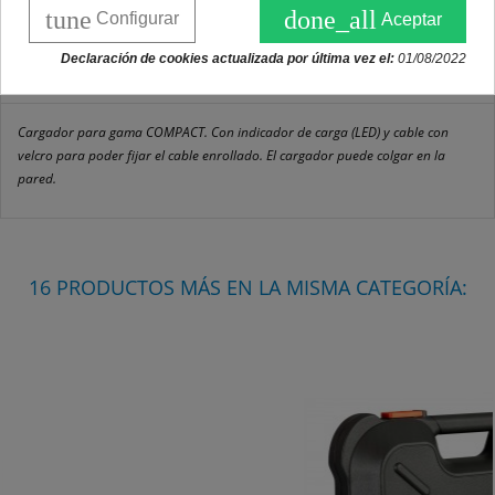
tune
done_all
Configurar
Aceptar
DESCRIPCIÓN
Declaración de cookies actualizada por última vez el:
01/08/2022
DETALLES DEL PRODUCTO
Cargador para gama COMPACT. Con indicador de carga (LED) y cable con
velcro para poder fijar el cable enrollado. El cargador puede colgar en la
pared.
16 PRODUCTOS MÁS EN LA MISMA CATEGORÍA: