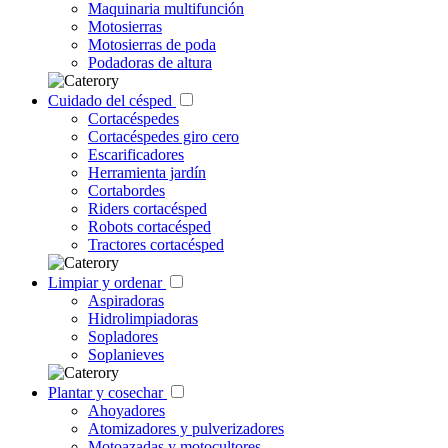
Maquinaria multifunción
Motosierras
Motosierras de poda
Podadoras de altura
Cuidado del césped
Cortacéspedes
Cortacéspedes giro cero
Escarificadores
Herramienta jardín
Cortabordes
Riders cortacésped
Robots cortacésped
Tractores cortacésped
Limpiar y ordenar
Aspiradoras
Hidrolimpiadoras
Sopladores
Soplanieves
Plantar y cosechar
Ahoyadores
Atomizadores y pulverizadores
Motoazadas y motocultores