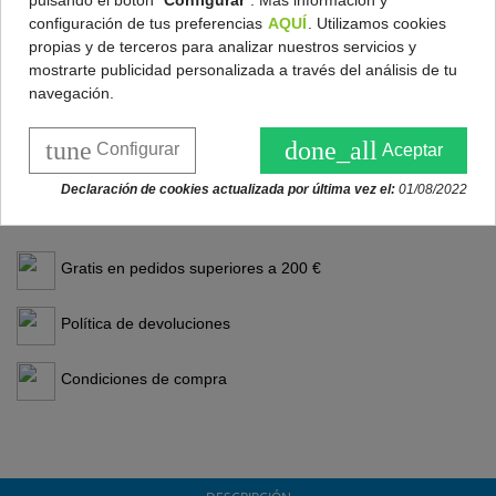
pulsando el botón "
Configurar
". Más información y
configuración de tus preferencias
AQUÍ
. Utilizamos cookies
Caseta para proteger el robot de las inclemencias del tiempo
.
propias y de terceros para analizar nuestros servicios y
Este accesorio se ha desarrollado para mantener en perfectas
mostrarte publicidad personalizada a través del análisis de tu
condiciones la carcasa del Automower®, evitando así que la lluvia
navegación.
o la exposición al sol pueda dañarla. Caseta con parte superior
plegable para que el teclado y la pantalla de tu robot sean de
tune
done_all
Configurar
Aceptar
fácil acceso.
Accesorio compatible con la serie 300 y los
Declaración de cookies actualizada por última vez el:
01/08/2022
modelos 405X y 415X de Husqvarna.
Gratis en pedidos superiores a 200 €
Política de devoluciones
Condiciones de compra