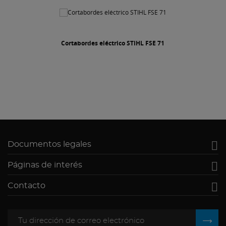
ortabordes eléctrico STIHL FSE 71
C

Documentos legales

Páginas de interés

Contacto