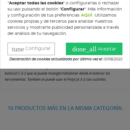
"
Aceptar todas las cookies
" o configurarlas o rechazar
su uso pulsando el botón "
Configurar
". Más información
y configuración de tus preferencias
AQUÍ
. Utilizamos
DESCRIPCIÓN
cookies propias y de terceros para analizar nuestros
servicios y mostrarte publicidad personalizada a través
DETALLES DEL PRODUCTO
del análisis de tu navegación.
Cortabordes de batería, muy ligero y fácil de usar para el cuidado del césped
tune
done_all
Configurar
y del borde del césped en áreas cercanas a la casa. Diámetro de corte 280
Aceptar
mm, longitud del eje ajustable con solo presionar un botón y ajuste del mango
Declaración de cookies actualizada por última vez el:
01/08/2022
sin herramientas. Limitador de distancia para cortar alrededor de obstáculos
como árboles y arbustos. Agarre suave en el manillar. Cabezal de corte
AutoCut C 3-2 que se puede recargar/rebobinar desde el exterior sin
herramientas. También se puede usar el PolyCut 3-2 con cuchillas.
16 PRODUCTOS MÁS EN LA MISMA CATEGORÍA: