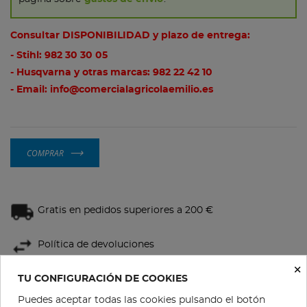
Consultar DISPONIBILIDAD y plazo de entrega:
- Stihl:
982 30 30 05
- Husqvarna y otras marcas:
982 22 42 10
- Email:
info@comercialagricolaemilio.es
COMPRAR
Gratis en pedidos superiores a 200 €
Política de devoluciones
×
TU CONFIGURACIÓN DE COOKIES
Condiciones de compra
Puedes aceptar todas las cookies pulsando el botón