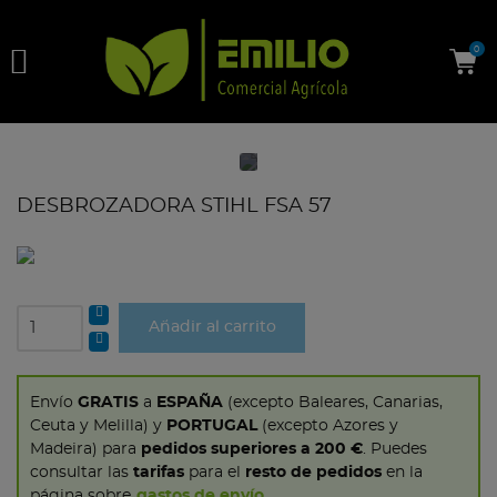

0
DESBROZADORA STIHL FSA 57
Añadir al carrito
Envío
GRATIS
a
ESPAÑA
(excepto Baleares, Canarias,
Ceuta y Melilla) y
PORTUGAL
(excepto Azores y
Madeira) para
pedidos superiores a 200 €
. Puedes
consultar las
tarifas
para el
resto de pedidos
en la
página sobre
gastos de envío
.