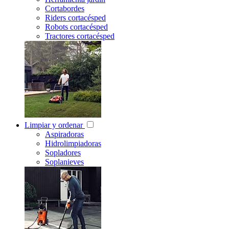
Cortabordes
Riders cortacésped
Robots cortacésped
Tractores cortacésped
Limpiar y ordenar
Aspiradoras
Hidrolimpiadoras
Sopladores
Soplanieves