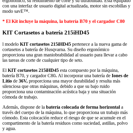
ergonómico, su rendimiento de corte y su durabilidad. Está equipado
con una interfaz de usuario digital actualizada, motor sin escobillas y
modo savE™.
* El Kit incluye la máquina, la batería B70 y el cargador C80
KIT Cortasetos a batería 215iHD45
l modelo
KIT cortasetos 215iHD45
pertenece a la nueva gama de
cortasetos a batería de Husqvarna. Su diseño ergonómico
proporciona una gran maniobrabilidad al usuario para llevar a cabo
las tareas de corte de cualquier tipo de seto.
El
KIT cortasetos 215iHD45
esta compuesto por la máquina,
batería B70, y cargador C80
.
Al incorporar una batería de
Iones de
Litio
de
36V,
proporciona una mayor durabilidad y resulta más
silenciosa que otras máquinas, debido a que su bajo ruido
proporciona una contaminación acústica baja y una situación
cómoda de trabajo.
Además, dispone de la
batería colocada de forma horizontal
a
través del cuerpo de la máquina, lo que proporciona un trabajo más
cómodo. Esta colocación reduce el riesgo de que se acumule en el
compartimento de la batería residuos como suciedad, astillas, polvo
y agua.