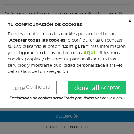
Cinta métrica de Husqvarna con diseño sencillo y bajo peso. Se
×
puede ajustar sin herramientas y está marcada por ambos lados.
TU CONFIGURACIÓN DE COOKIES
* Disponible en dos tamaños: 15 m y 20 m.
Puedes aceptar todas las cookies pulsando el botón
"
Aceptar todas las cookies
" o configurarlas o rechazar
su uso pulsando el botón "
Configurar
". Más información
y configuración de tus preferencias
AQUÍ
. Utilizamos
Gratis en pedidos superiores a 200 €
cookies propias y de terceros para analizar nuestros
servicios y mostrarte publicidad personalizada a través
Política de devoluciones
del análisis de tu navegación.
Condiciones de compra
tune
done_all
Configurar
Aceptar
Declaración de cookies actualizada por última vez el:
01/08/2022
DESCRIPCIÓN
DETALLES DEL PRODUCTO