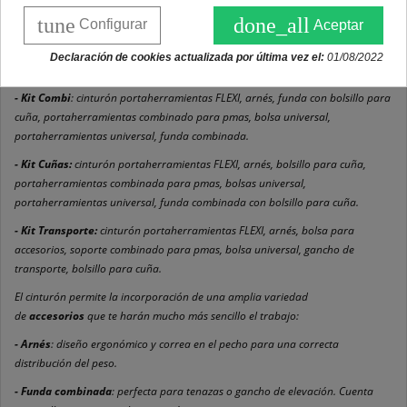
duradero.
tune
done_all
Configurar
Aceptar
El
cinturón portaherramientas FLEXI
es el accesorio indispensable de
cualquier usuario forestal. Es
flexible y ergonómico
, perfecto para llevar
Declaración de cookies actualizada por última vez el:
01/08/2022
todas las herramientas necesarias para el trabajo más intensivo.
- Kit Combi
: cinturón portaherramientas FLEXI, arnés, funda con bolsillo para
cuña, portaherramientas combinado para pmas, bolsa universal,
portaherramientas universal, funda combinada.
- Kit Cuñas:
cinturón portaherramientas FLEXI, arnés, bolsillo para cuña,
portaherramientas combinada para pmas, bolsas universal,
portaherramientas universal, funda combinada con bolsillo para cuña.
- Kit Transporte:
cinturón portaherramientas FLEXI, arnés, bolsa para
accesorios, soporte combinado para pmas, bolsa universal, gancho de
transporte, bolsillo para cuña.
El cinturón permite la incorporación de una amplia variedad
de
accesorios
que te harán mucho más sencillo el trabajo:
- Arnés
: diseño ergonómico y correa en el pecho para una correcta
distribución del peso.
- Funda combinada
: perfecta para tenazas o gancho de elevación. Cuenta