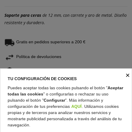
Soporte para ceras
de 12 mm, con carrete y aro de metal. Diseño
resistente y duradero.
Gratis en pedidos superiores a 200 €
Política de devoluciones
Condiciones de compra
×
TU CONFIGURACIÓN DE COOKIES
Puedes aceptar todas las cookies pulsando el botón "
Aceptar
todas las cookies
" o configurarlas o rechazar su uso
pulsando el botón "
Configurar
". Más información y
DESCRIPCIÓN
configuración de tus preferencias
AQUÍ
. Utilizamos cookies
propias y de terceros para analizar nuestros servicios y
DETALLES DEL PRODUCTO
mostrarte publicidad personalizada a través del análisis de tu
navegación.
Soporte para ceras
de 12 mm, con carrete y aro de metal. Diseño resistente y