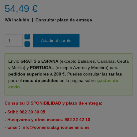
54,49 €
IVA incluido
| Consultar plazo de entrega
Añadir al carrito
Envío
GRATIS
a
ESPAÑA
(excepto Baleares, Canarias, Ceuta
y Melilla) y
PORTUGAL
(excepto Azores y Madeira) para
pedidos superiores a 200 €
. Puedes consultar las
tarifas
para el
resto de pedidos
en la página sobre
gastos de
envío
.
Consultar DISPONIBILIDAD y plazo de entrega:
- Stihl:
982 30 30 05
- Husqvarna y otras marcas:
982 22 42 10
- Email:
info@comercialagricolaemilio.es