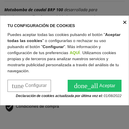
Motobomba de caudal BRP 100
desarrollada para
bombear
agua limpia
en actividades que no requieran una gran
×
presión de bombeo. Es la máquina perfecta para el achique y
TU CONFIGURACIÓN DE COOKIES
llenado de piscinas o cisternas. La BRP 100 está equipada con
Puedes aceptar todas las cookies pulsando el botón "
Aceptar
un
motor de 4 tiempos de 2 cv,
un depósito de combustible de 2
todas las cookies
" o configurarlas o rechazar su uso
litros y una bomba de hierro fundido.
pulsando el botón "
Configurar
". Más información y
configuración de tus preferencias
AQUÍ
. Utilizamos cookies
Opera con una
presión de 2 bares
.
propias y de terceros para analizar nuestros servicios y
mostrarte publicidad personalizada a través del análisis de tu
navegación.
Gratis en pedidos superiores a 200 €
tune
done_all
Configurar
Aceptar
Política de devoluciones
Declaración de cookies actualizada por última vez el:
01/08/2022
Condiciones de compra