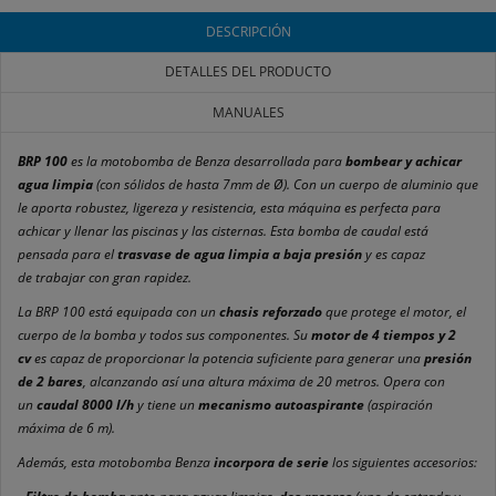
DESCRIPCIÓN
DETALLES DEL PRODUCTO
MANUALES
BRP 100
es la motobomba de Benza desarrollada para
bombear y achicar
agua limpia
(con sólidos de hasta 7mm de Ø). Con un cuerpo de aluminio que
le aporta robustez, ligereza y resistencia, esta máquina es perfecta para
achicar y llenar las piscinas y las cisternas. Esta bomba de caudal está
pensada para el
trasvase de agua limpia a baja presión
y es capaz
de trabajar con gran rapidez.
La BRP 100 está equipada con un
chasis reforzado
que protege el motor, el
cuerpo de la bomba y todos sus componentes. Su
motor de 4 tiempos y 2
cv
es capaz de proporcionar la potencia suficiente para generar una
presión
de 2 bares
, alcanzando así una altura máxima de 20 metros. Opera con
un
caudal 8000 l/h
y tiene un
mecanismo autoaspirante
(aspiración
máxima de 6 m).
Además, esta motobomba Benza
incorpora de serie
los siguientes accesorios: