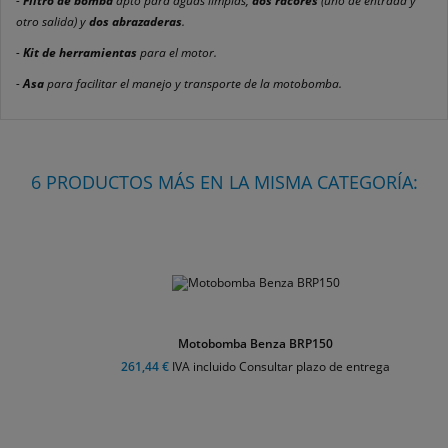
-
Filtro de bomba
apto para aguas limpias,
dos racores
(uno de entrada y
otro salida) y
dos abrazaderas
.
-
Kit de herramientas
para el motor.
-
Asa
para facilitar el manejo y transporte de la motobomba.
6 PRODUCTOS MÁS EN LA MISMA CATEGORÍA:
Motobomba Benza BRP150
261,44 €
IVA incluido Consultar plazo de entrega