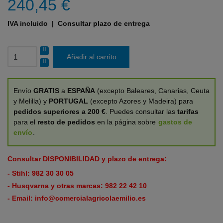
240,45 €
IVA incluido
| Consultar plazo de entrega
Añadir al carrito
Envío
GRATIS
a
ESPAÑA
(excepto Baleares, Canarias, Ceuta
y Melilla) y
PORTUGAL
(excepto Azores y Madeira) para
pedidos superiores a 200 €
. Puedes consultar las
tarifas
para el
resto de pedidos
en la página sobre
gastos de
envío
.
Consultar DISPONIBILIDAD y plazo de entrega:
- Stihl:
982 30 30 05
- Husqvarna y otras marcas:
982 22 42 10
- Email:
info@comercialagricolaemilio.es