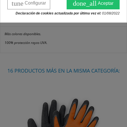
tune
done_all
Configurar
Aceptar
DESCRIPCIÓN
Declaración de cookies actualizada por última vez el:
01/08/2022
DETALLES DEL PRODUCTO
Más colores disponibles.
100% protección rayos UVA.
16 PRODUCTOS MÁS EN LA MISMA CATEGORÍA: