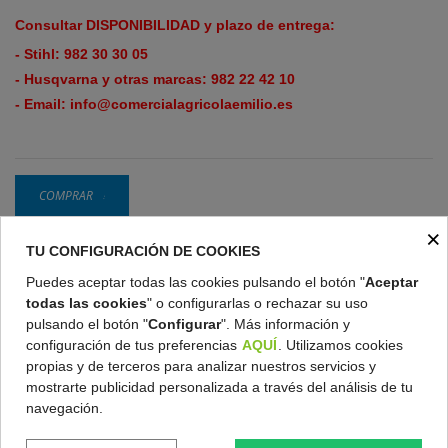
Consultar DISPONIBILIDAD y plazo de entrega:
- Stihl:
982 30 30 05
- Husqvarna y otras marcas:
982 22 42 10
- Email:
info@comercialagricolaemilio.es
COMPRAR
×
TU CONFIGURACIÓN DE COOKIES
Gratis en pedidos superiores a 200 €
Puedes aceptar todas las cookies pulsando el botón "
Aceptar
todas las cookies
" o configurarlas o rechazar su uso
pulsando el botón "
Configurar
". Más información y
Política de devoluciones
configuración de tus preferencias
AQUÍ
. Utilizamos cookies
propias y de terceros para analizar nuestros servicios y
Condiciones de compra
mostrarte publicidad personalizada a través del análisis de tu
navegación.