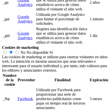
Google
que se utiliza para generar datos
_ga
2 años
Analytics
estadísticos acerca de cómo
utiliza el visitante el sitio web.
Utilizada por Google Analytics
Google
_gat
para limitar el porcentaje de
1 minuto
Analytics
solicitudes.
Registra una identificación única
Google
que se utiliza para generar datos
_gid
1 día
Analytics
estadísticos acerca de cómo
utiliza el visitante el sitio web.
Cookies de marketing
No
No disponible
Sí
Las cookies de marketing se utilizan para rastrear visitantes en sitios
web. La intención es mostrar anuncios que sean relevantes e
interesante para el usuario individual y, por tanto, más valiosos para
los editores y anunciantes externos.
Nombre
de la
Proveedor
Finalidad
Expiración
cookie
Utilizada por Facebook para
proporcionar una serie de
_fbp
Facebook
productos publicitarios como
3 meses
pujas en tiempo real de terceros
anunciantes.