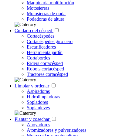
Maquinaria multifunción
Motosierras
Motosierras de poda
Podadoras de altura
Cuidado del césped
Cortacéspedes
Cortacéspedes giro cero
Escarificadores
Herramienta jardín
Cortabordes
Riders cortacésped
Robots cortacésped
Tractores cortacésped
Limpiar y ordenar
Aspiradoras
Hidrolimpiadoras
Sopladores
Soplanieves
Plantar y cosechar
Ahoyadores
Atomizadores y pulverizadores
Motoazadas y motocultores