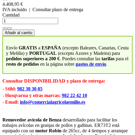
4.408,95 €
IVA incluido
| Consultar plazo de entrega
Cantidad
Añadir al carrito
Envío
GRATIS
a
ESPAÑA
(excepto Baleares, Canarias, Ceuta
y Melilla) y
PORTUGAL
(excepto Azores y Madeira) para
pedidos superiores a 200 €
. Puedes consultar las
tarifas
para el
resto de pedidos
en la página sobre
gastos de envío
.
Consultar DISPONIBILIDAD y plazo de entrega:
- Stihl:
982 30 30 05
- Husqvarna y otras marcas:
982 22 42 10
- Email:
info@comercialagricolaemilio.es
Removedor avícola de Benza
desarrollado para facilitar los
trabajos avícolas en granjas de pollos y gallinas. ER73T2 está
equipado con un
motor Robin
de 265cc, de 4 tiempos y arranque