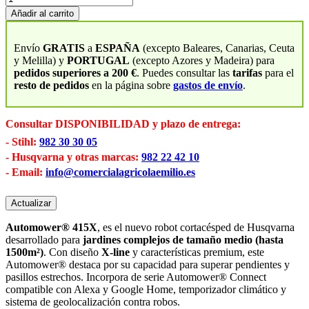
Añadir al carrito
Envío
GRATIS
a
ESPAÑA
(excepto Baleares, Canarias, Ceuta
y Melilla) y
PORTUGAL
(excepto Azores y Madeira) para
pedidos superiores a 200 €
. Puedes consultar las
tarifas
para el
resto de pedidos
en la página sobre
gastos de envío
.
Consultar DISPONIBILIDAD y plazo de entrega:
- Stihl:
982 30 30 05
- Husqvarna y otras marcas:
982 22 42 10
- Email:
info@comercialagricolaemilio.es
Automower® 415X
, es el nuevo robot cortacésped de Husqvarna
desarrollado para
jardines complejos de tamaño medio (hasta
1500m²)
. Con diseño
X-line
y características premium, este
Automower® destaca por su capacidad para superar pendientes y
pasillos estrechos. Incorpora de serie Automower® Connect
compatible con Alexa y Google Home, temporizador climático y
sistema de geolocalización contra robos.