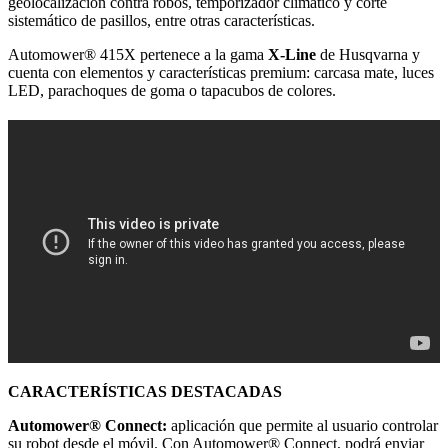
geolocalización contra robos, temporizador climático y corte
sistemático de pasillos, entre otras características.
Automower® 415X pertenece a la gama
X-Line
de Husqvarna y
cuenta con elementos y características premium: carcasa mate, luces
LED, parachoques de goma o tapacubos de colores.
CARACTERÍSTICAS DESTACADAS
Automower® Connect:
aplicación que permite al usuario controlar
su robot desde el móvil. Con Automower® Connect, podrá enviar