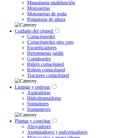
Maquinaria multifunción
Motosierras
Motosierras de poda
Podadoras de altura
Cuidado del césped
Cortacéspedes
Cortacéspedes giro cero
Escarificadores
Herramienta jardín
Cortabordes
Riders cortacésped
Robots cortacésped
Tractores cortacésped
Limpiar y ordenar
Aspiradoras
Hidrolimpiadoras
Sopladores
Soplanieves
Plantar y cosechar
Ahoyadores
Atomizadores y pulverizadores
Motoazadas y motocultores