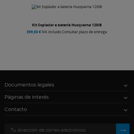
Kit Soplador a batería Husqvarna 120iB
399,00 €
IVA incluido Consultar plazo de entrega

Documentos legales

Páginas de interés

Contacto