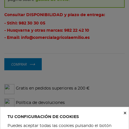
Consultar DISPONIBILIDAD y plazo de entrega:
- Stihl:
982 30 30 05
- Husqvarna y otras marcas:
982 22 42 10
- Email:
info@comercialagricolaemilio.es
COMPRAR
Gratis en pedidos superiores a 200 €
Política de devoluciones
×
TU CONFIGURACIÓN DE COOKIES
Condiciones de compra
Puedes aceptar todas las cookies pulsando el botón