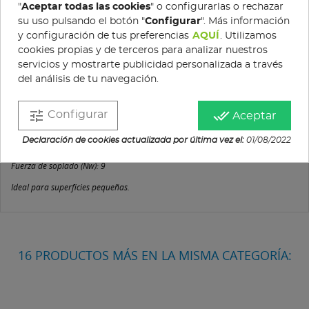
"
Aceptar todas las cookies
" o configurarlas o rechazar
su uso pulsando el botón "
Configurar
". Más información
y configuración de tus preferencias
AQUÍ
. Utilizamos
DESCRIPCIÓN
cookies propias y de terceros para analizar nuestros
servicios y mostrarte publicidad personalizada a través
DETALLES DEL PRODUCTO
del análisis de tu navegación.
Potencia (W): 1.100
tune
done_all
Configurar
Aceptar
Caudal máx. de aire (m3/h): 670
Declaración de cookies actualizada por última vez el:
01/08/2022
Velocidad del aire (m/s): 66
Fuerza de soplado (Nw): 9
Ideal para superficies pequeñas.
16 PRODUCTOS MÁS EN LA MISMA CATEGORÍA: