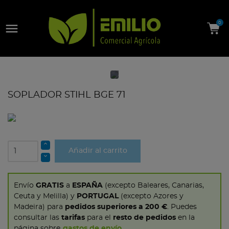

0
SOPLADOR STIHL BGE 71
Añadir al carrito
Envío
GRATIS
a
ESPAÑA
(excepto Baleares, Canarias,
Ceuta y Melilla) y
PORTUGAL
(excepto Azores y
Madeira) para
pedidos superiores a 200 €
. Puedes
consultar las
tarifas
para el
resto de pedidos
en la
página sobre
gastos de envío
.