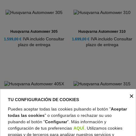
Husqvarna Automower 305
Husqvarna Automower 310
IVA incluido Consultar
IVA incluido Consultar
1.599,00 €
1.699,00 €
plazo de entrega
plazo de entrega
×
TU CONFIGURACIÓN DE COOKIES
Husqvarna Automower 405X
Husqvarna Automower 315
Puedes aceptar todas las cookies pulsando el botón "
Aceptar
IVA incluido Consultar
IVA incluido Consultar
2.199,00 €
1.999,00 €
todas las cookies
" o configurarlas o rechazar su uso
plazo de entrega
plazo de entrega
pulsando el botón "
Configurar
". Más información y
configuración de tus preferencias
AQUÍ
. Utilizamos cookies
propias y de terceros para analizar nuestros servicios y