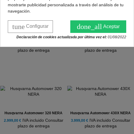
mostrarte publicidad personalizada a través del análisis de tu
navegación.
tune
done_all
Configurar
Aceptar
Declaración de cookies actualizada por última vez el:
01/08/2022
Husqvarna Automower 420
Husqvarna Automower 415X
IVA incluido Consultar
IVA incluido Consultar
2.999,00 €
2.799,00 €
plazo de entrega
plazo de entrega
Husqvarna Automower 320 NERA
Husqvarna Automower 430X NERA
IVA incluido Consultar
IVA incluido Consultar
2.999,00 €
3.999,00 €
plazo de entrega
plazo de entrega