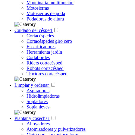
Maquinaria multifunción
Motosierras
Motosierras de poda
Podadoras de altura
Cuidado del césped
Cortacéspedes
Cortacéspedes giro cero
Escarificadores
Herramienta jardín
Cortabordes
Riders cortacésped
Robots cortacésped
Tractores cortacésped
Limpiar y ordenar
Aspiradoras
Hidrolimpiadoras
Sopladores
Soplanieves
Plantar y cosechar
Ahoyadores
Atomizadores y pulverizadores
Motoazadas y motocultores