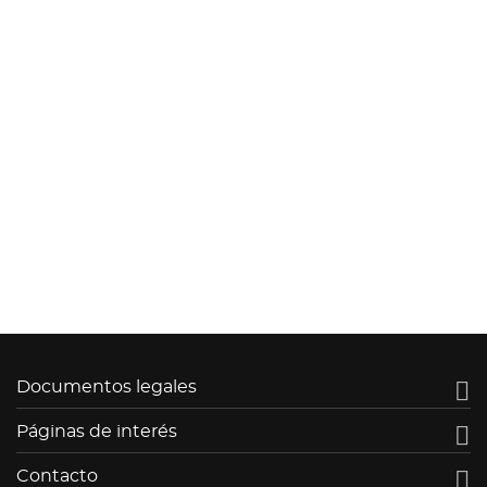

Documentos legales

Páginas de interés

Contacto