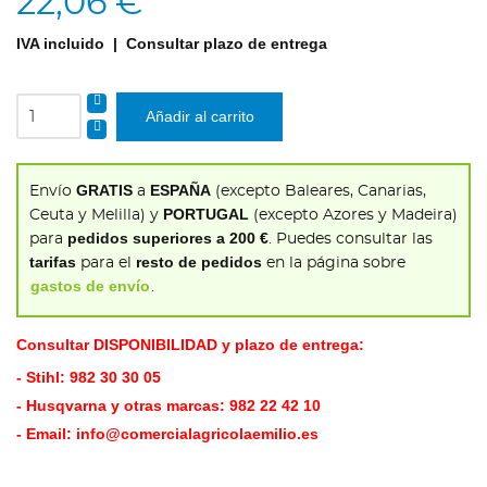
22,06 €
IVA incluido
| Consultar plazo de entrega
Añadir al carrito
GRATIS
ESPAÑA
Envío
a
(excepto Baleares, Canarias,
PORTUGAL
Ceuta y Melilla) y
(excepto Azores y Madeira)
pedidos superiores a 200 €
para
. Puedes consultar las
tarifas
resto de pedidos
para el
en la página sobre
gastos de envío
.
Consultar DISPONIBILIDAD y plazo de entrega:
- Stihl:
982 30 30 05
- Husqvarna y otras marcas:
982 22 42 10
- Email:
info@comercialagricolaemilio.es