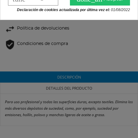
Declaración de cookies actualizada por última vez el:
01/08/2022
Gratis en pedidos superiores a 200 €
Política de devoluciones
Condiciones de compra
DESCRIPCIÓN
DETALLES DEL PRODUCTO
Para uso profesional y todas las superficies duras, excepto textiles. Elimina los
más diversos depósitos de suciedad, como, por ejemplo, suciedad por
emisiones, hollín, polovo y manchas ligeras de aceite o grasa.