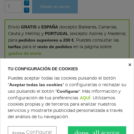
Añadir al carrito
GRATIS
ESPAÑA
Envío
a
(excepto Baleares, Canarias,
PORTUGAL
Ceuta y Melilla) y
(excepto Azores y Madeira)
pedidos superiores a 200 €
para
. Puedes consultar las
tarifas
resto de pedidos
para el
en la página sobre
gastos de envío
.
×
TU CONFIGURACIÓN DE COOKIES
Consultar DISPONIBILIDAD y plazo de entrega:
- Stihl:
982 30 30 05
Puedes aceptar todas las cookies pulsando el botón
Aceptar todas las cookies
"
" o configurarlas o rechazar su
- Husqvarna y otras marcas:
982 22 42 10
Configurar
uso pulsando el botón "
". Más información y
- Email:
info@comercialagricolaemilio.es
AQUÍ
configuración de tus preferencias
. Utilizamos
cookies propias y de terceros para analizar nuestros
servicios y mostrarte publicidad personalizada a través
del análisis de tu navegación.
COMPRAR
tune
done_all
Configurar
Aceptar