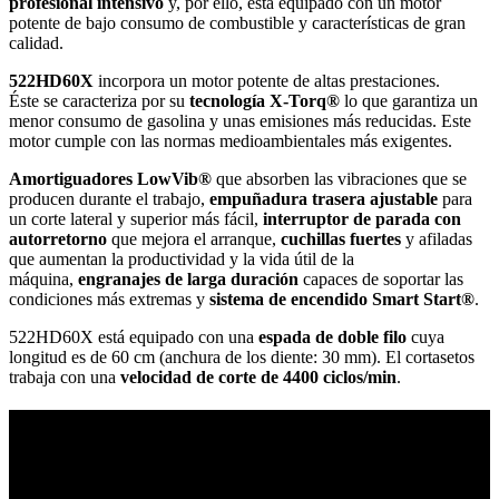
profesional intensivo
y, por ello, está equipado con un motor
potente de bajo consumo de combustible y características de gran
calidad.
522HD60X
incorpora un motor potente de altas prestaciones.
Éste se caracteriza por su
tecnología X-Torq®
lo que garantiza un
menor consumo de gasolina y unas emisiones más reducidas. Este
motor cumple con las normas medioambientales más exigentes.
Amortiguadores LowVib®
que absorben las vibraciones que se
producen durante el trabajo,
empuñadura trasera ajustable
para
un corte lateral y superior más fácil,
interruptor de parada con
autorretorno
que mejora el arranque,
cuchillas fuertes
y afiladas
que aumentan la productividad y la vida útil de la
máquina,
engranajes de larga duración
capaces de soportar las
condiciones más extremas y
sistema de encendido Smart Start®
.
522HD60X está equipado con una
espada de doble filo
cuya
longitud es de 60 cm (anchura de los diente: 30 mm). El cortasetos
trabaja con una
velocidad de corte de 4400 ciclos/min
.