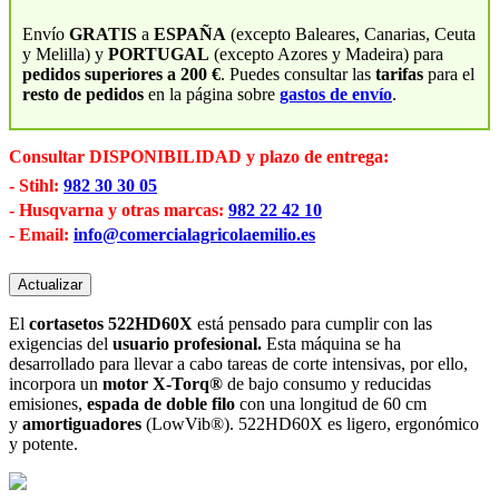
Envío
GRATIS
a
ESPAÑA
(excepto Baleares, Canarias, Ceuta
y Melilla) y
PORTUGAL
(excepto Azores y Madeira) para
pedidos superiores a 200 €
. Puedes consultar las
tarifas
para el
resto de pedidos
en la página sobre
gastos de envío
.
Consultar DISPONIBILIDAD y plazo de entrega:
- Stihl:
982 30 30 05
- Husqvarna y otras marcas:
982 22 42 10
- Email:
info@comercialagricolaemilio.es
El
cortasetos 522HD60X
está pensado para cumplir con las
exigencias del
usuario profesional.
Esta máquina se ha
desarrollado para llevar a cabo tareas de corte intensivas, por ello,
incorpora un
motor X-Torq®
de bajo consumo y reducidas
emisiones,
espada de doble filo
con una longitud de 60 cm
y
amortiguadores
(LowVib®). 522HD60X es ligero, ergonómico
y potente.