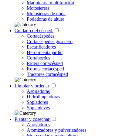
Maquinaria multifunción
Motosierras
Motosierras de poda
Podadoras de altura
Cuidado del césped
Cortacéspedes
Cortacéspedes giro cero
Escarificadores
Herramienta jardín
Cortabordes
Riders cortacésped
Robots cortacésped
Tractores cortacésped
Limpiar y ordenar
Aspiradoras
Hidrolimpiadoras
Sopladores
Soplanieves
Plantar y cosechar
Ahoyadores
Atomizadores y pulverizadores
Motoazadas y motocultores