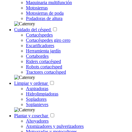
Maquinaria multifunción
Motosierras
Motosierras de poda
Podadoras de altura
Cuidado del césped
Cortacéspedes
Cortacéspedes giro cero
Escarificadores
Herramienta jardín
Cortabordes
Riders cortacésped
Robots cortacésped
Tractores cortacésped
Limpiar y ordenar
Aspiradoras
Hidrolimpiadoras
Sopladores
Soplanieves
Plantar y cosechar
Ahoyadores
Atomizadores y pulverizadores
Motoazadas y motocultores