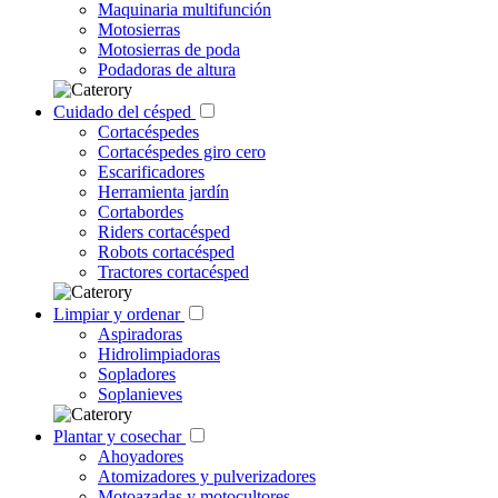
Maquinaria multifunción
Motosierras
Motosierras de poda
Podadoras de altura
Cuidado del césped
Cortacéspedes
Cortacéspedes giro cero
Escarificadores
Herramienta jardín
Cortabordes
Riders cortacésped
Robots cortacésped
Tractores cortacésped
Limpiar y ordenar
Aspiradoras
Hidrolimpiadoras
Sopladores
Soplanieves
Plantar y cosechar
Ahoyadores
Atomizadores y pulverizadores
Motoazadas y motocultores