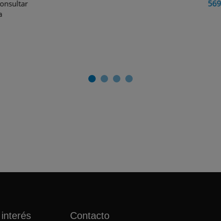
569,00 €
IVA incluido Cons
plazo de entrega
interés
Contacto