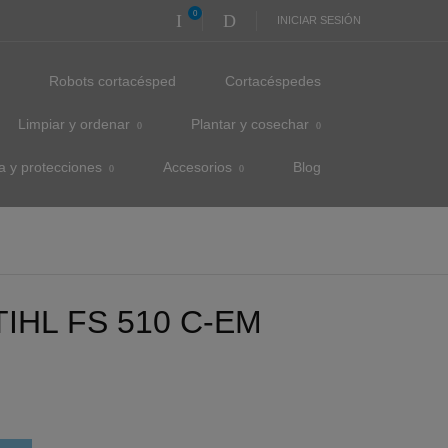
0
INICIAR SESIÓN
s
Robots cortacésped
Cortacéspedes
Limpiar y ordenar
Plantar y cosechar
a y protecciones
Accesorios
Blog
HL FS 510 C-EM