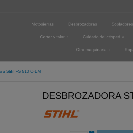
Motosierras
Desbrozadoras
Sopladore
Cortar y talar
Cuidado del césped
Otra maquinaria
Rop
ra Stihl FS 510 C-EM
DESBROZADORA STI