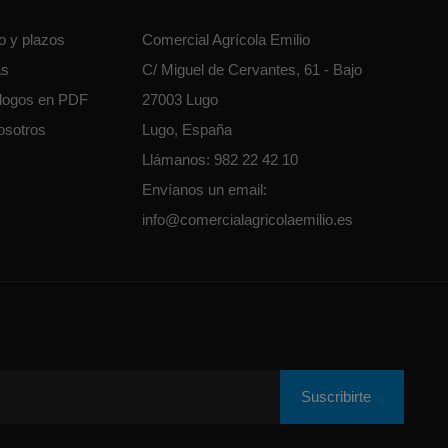
o y plazos
Comercial Agrícola Emilio
as
C/ Miguel de Cervantes, 61 - Bajo
álogos en PDF
27003 Lugo
osotros
Lugo, España
Llámanos:
982 22 42 10
Envíanos un email:
info@comercialagricolaemilio.es
Suscribirte