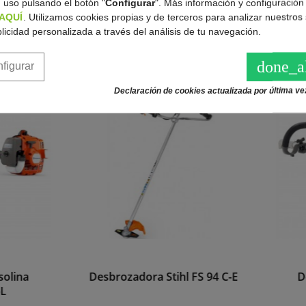
 uso pulsando el botón "
Configurar
". Más información y configuración
AQUÍ
. Utilizamos cookies propias y de terceros para analizar nuestros 
licidad personalizada a través del análisis de tu navegación.
done_a
figurar
Declaración de cookies actualizada por última vez
rozadora Stihl FS 94 C-E
Desbrozadora a gasoli
Husqvarna 525LK