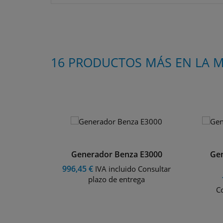
Generador Benza E3000
Gen
4200CD
996,45 €
IVA incluido Consultar
plazo de entrega
uido
Co
trega