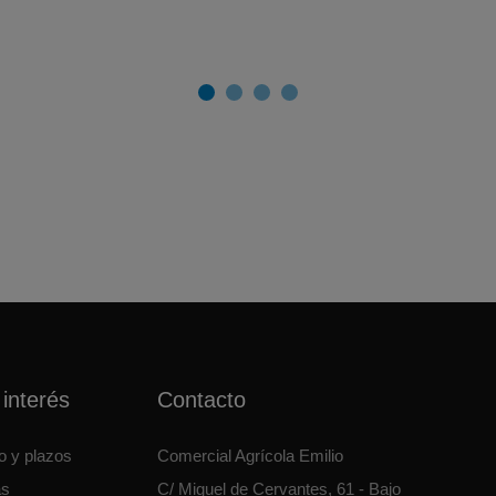
interés
Contacto
o y plazos
Comercial Agrícola Emilio
as
C/ Miguel de Cervantes, 61 - Bajo