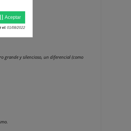
ll
Aceptar
 el:
01/08/2022
ltro grande y silencioso, un diferencial (como
ismo.