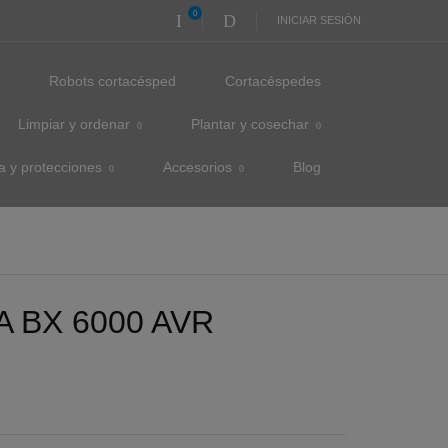
0
INICIAR SESIÓN
s
Robots cortacésped
Cortacéspedes
Limpiar y ordenar
Plantar y cosechar
a y protecciones
Accesorios
Blog
 BX 6000 AVR