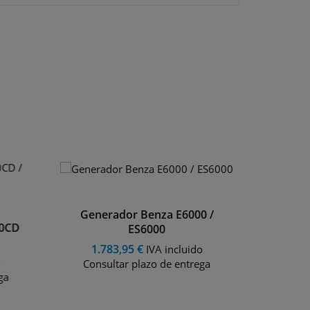
Generador Benza E6000 /
Gener
00CD
ES6000
1.783,95 €
523,95
IVA incluido
o
Consultar plazo de entrega
ga