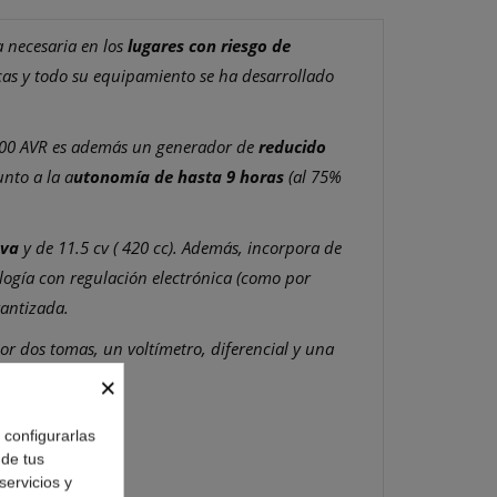
a necesaria en los
lugares con riesgo de
icas y todo su equipamiento se ha desarrollado
 6000 AVR es además un generador de
reducido
unto a la a
utonomía de hasta 9 horas
(al 75%
kva
y de 11.5 cv ( 420 cc). Además, incorpora de
logía con regulación electrónica (como por
rantizada.
or dos tomas, un voltímetro, diferencial y una
×
o configurarlas
 de tus
servicios y