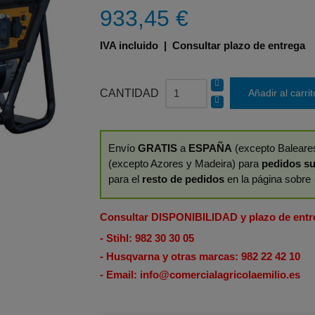
933,45 €
IVA incluido
| Consultar plazo de entrega
CANTIDAD
Añadir al carrit
Envío
GRATIS
a
ESPAÑA
(excepto Baleares
(excepto Azores y Madeira) para
pedidos su
para el
resto de pedidos
en la página sobre
Consultar DISPONIBILIDAD y plazo de entr
- Stihl:
982 30 30 05
- Husqvarna y otras marcas:
982 22 42 10
- Email:
info@comercialagricolaemilio.es