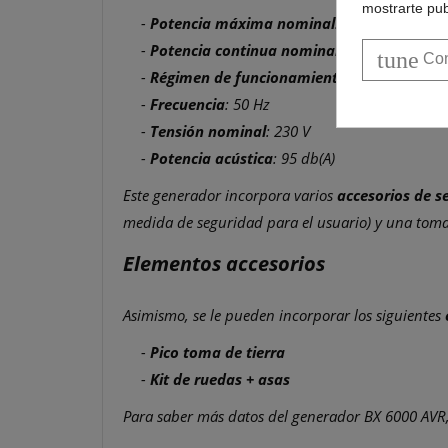
mostrarte pub
-
Potencia máxima nominal
: 7 kva
-
Potencia continua nominal
: 6.4 kva
tune
Con
-
Régimen de funcionamiento
: 3000 rpm
-
Frecuencia
: 50 Hz
-
Tensión nominal
: 230 V
-
Potencia acústica
: 95 db(A)
Este generador incorpora varios
accesorios de se
medida de seguridad para el usuario) y una toma 
Elementos accesorios
Asimismo, se le pueden incorporar los siguientes
-
Pico toma de tierra
-
Kit de ruedas + asas
Para saber más datos del generador BX 6000 AVR,