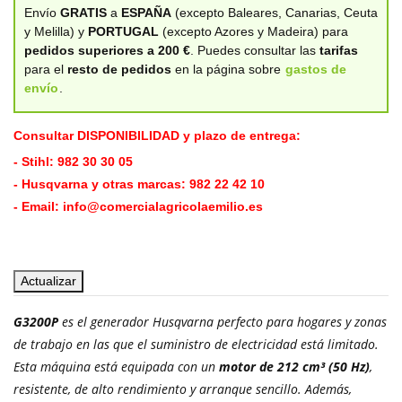
Envío
GRATIS
a
ESPAÑA
(excepto Baleares, Canarias, Ceuta
y Melilla) y
PORTUGAL
(excepto Azores y Madeira) para
pedidos superiores a 200 €
. Puedes consultar las
tarifas
para el
resto de pedidos
en la página sobre
gastos de
envío
.
Consultar DISPONIBILIDAD y plazo de entrega:
- Stihl:
982 30 30 05
- Husqvarna y otras marcas:
982 22 42 10
- Email:
info@comercialagricolaemilio.es
G3200P
es el generador Husqvarna perfecto para hogares y zonas
de trabajo en las que el suministro de electricidad está limitado.
Esta máquina está equipada con un
motor de 212 cm³ (50 Hz)
,
resistente, de alto rendimiento y arranque sencillo. Además,