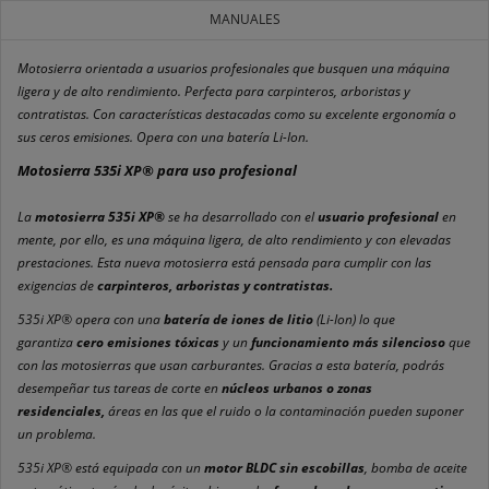
MANUALES
Motosierra orientada a usuarios profesionales que busquen una máquina
ligera y de alto rendimiento. Perfecta para carpinteros, arboristas y
contratistas. Con características destacadas como su excelente ergonomía o
sus ceros emisiones. Opera con una batería Li-Ion.
Motosierra 535i XP® para uso profesional
La
motosierra 535i XP®
se ha desarrollado con el
usuario profesional
en
mente, por ello, es una máquina ligera, de alto rendimiento y con elevadas
prestaciones. Esta nueva motosierra está pensada para cumplir con las
exigencias de
carpinteros, arboristas y contratistas.
535i XP® opera con una
batería de iones de litio
(Li-Ion) lo que
garantiza
cero emisiones tóxicas
y un
funcionamiento más silencioso
que
con las motosierras que usan carburantes. Gracias a esta batería, podrás
desempeñar tus tareas de corte en
núcleos urbanos o zonas
residenciales,
áreas en las que el ruido o la contaminación pueden suponer
un problema.
535i XP® está equipada con un
motor BLDC sin escobillas
, bomba de aceite