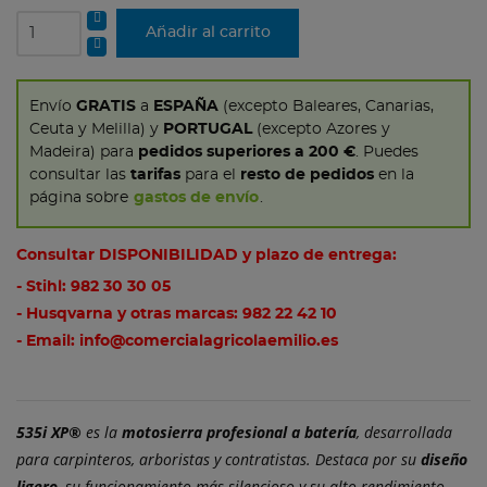
Añadir al carrito
Envío
GRATIS
a
ESPAÑA
(excepto Baleares, Canarias,
Ceuta y Melilla) y
PORTUGAL
(excepto Azores y
Madeira) para
pedidos superiores a 200 €
. Puedes
consultar las
tarifas
para el
resto de pedidos
en la
página sobre
gastos de envío
.
Consultar DISPONIBILIDAD y plazo de entrega:
- Stihl:
982 30 30 05
- Husqvarna y otras marcas:
982 22 42 10
- Email:
info@comercialagricolaemilio.es
535i XP®
es la
motosierra profesional a batería
, desarrollada
para carpinteros, arboristas y contratistas. Destaca por su
diseño
ligero
, su funcionamiento más silencioso y su alto rendimiento.