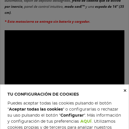
automática, tapón de depósito abisagrado,
freno de cadena que se activa
por inercia
, panel de control intuitivo,
modo savE™
y una
espada de 14″ (35
cm)
.
* Esta motosierra se entrega sin batería y cargador.
×
TU CONFIGURACIÓN DE COOKIES
Puedes aceptar todas las cookies pulsando el botón
Especificaciones técnicas
"
Aceptar todas las cookies
" o configurarlas o rechazar
su uso pulsando el botón "
Configurar
". Más información
Batería
: Li-Ion
y configuración de tus preferencias
AQUÍ
. Utilizamos
Tensión
: 36V
cookies propias y de terceros para analizar nuestros