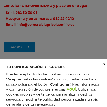
Consultar DISPONIBILIDAD y plazo de entrega:
- Stihl:
982 30 30 05
- Husqvarna y otras marcas:
982 22 42 10
- Email:
info@comercialagricolaemilio.es
COMPRAR
×
Gratis en pedidos superiores a 200 €
TU CONFIGURACIÓN DE COOKIES
Puedes aceptar todas las cookies pulsando el botón
Política de devoluciones
"
Aceptar todas las cookies
" o configurarlas o rechazar
su uso pulsando el botón "
Configurar
". Más información
y configuración de tus preferencias
AQUÍ
. Utilizamos
Condiciones de compra
cookies propias y de terceros para analizar nuestros
servicios y mostrarte publicidad personalizada a través
del análisis de tu navegación.