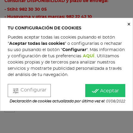
Consultar DISPONIBILIDAD y plazo de entrega:
- Stihl:
982 30 30 05
- Husqvarna y otras marcas:
982 22 42 10
×
- Email:
info@comercialagricolaemilio.es
TU CONFIGURACIÓN DE COOKIES
Puedes aceptar todas las cookies pulsando el botón
"
Aceptar todas las cookies
" o configurarlas o rechazar
su uso pulsando el botón "
Configurar
". Más información
COMPRAR
y configuración de tus preferencias
AQUÍ
. Utilizamos
cookies propias y de terceros para analizar nuestros
servicios y mostrarte publicidad personalizada a través
del análisis de tu navegación.
Gratis en pedidos superiores a 200 €
tune
done_all
Configurar
Aceptar
Política de devoluciones
Declaración de cookies actualizada por última vez el:
01/08/2022
Condiciones de compra